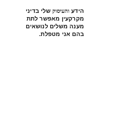
הידע
שלי בדיני
והעיסוק
מקרקעין מאפשר לתת
מענה משלים לנושאים
בהם אני מטפלת.
*לכלול בהסכמי הגישור
(הסכם יחסי ממון
וגירושין/שלום בית/פירוק
שיתוף במקרקעין וכד׳) פרק
העוסק בחלוקת המקרקעין.ֿ
*לטפל בהעברת הזכויות
במקרקעין בלשכת
רישום
המקרקעין או ברשות מקרקעי
ישראל, לפי המקרה.